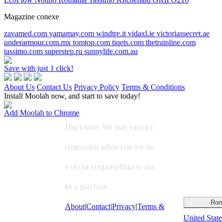
Magazine conexe
zavamed.com
yamamay.com
windtre.it
vidaxl.ie
victoriassecret.ae
underarmour.com.mx
tomtop.com
tiqets.com
thetrainline.com
tassimo.com
superstep.ru
sunnylife.com.au
Save with just 1 click!
About Us
Contact Us
Privacy Policy
Terms & Conditions
Install Moolah now, and start to save today!
Add Moolah to Chrome
Disclosure: We may earn a c
ommission when you use on
e of our conpons/links to ma
ke a purchase.
Rom
About
|
Contact
|
Privacy
|
Terms &
United State