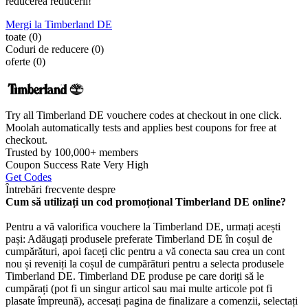
reducerea reducerii!
Mergi la Timberland DE
toate (0)
Coduri de reducere (0)
oferte (0)
Try all
Timberland DE vouchere
codes at checkout in one click.
Moolah automatically tests and applies best coupons for free at
checkout.
Trusted by
100,000+
members
Coupon Success Rate Very High
Get Codes
Întrebări frecvente despre
Cum să utilizați un cod promoțional Timberland DE online?
Pentru a vă valorifica vouchere la Timberland DE, urmați acești
pași: Adăugați produsele preferate Timberland DE în coșul de
cumpărături, apoi faceți clic pentru a vă conecta sau crea un cont
nou și reveniți la coșul de cumpărături pentru a selecta produsele
Timberland DE. Timberland DE produse pe care doriți să le
cumpărați (pot fi un singur articol sau mai multe articole pot fi
plasate împreună), accesați pagina de finalizare a comenzii, selectați