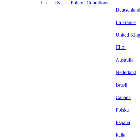
Us
Us
Policy
Conditions
Deutschlan
La France
United Kin
日本
Australia
Nederland
Brasil
Canada
Polska
España
Italia