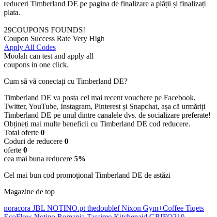
reduceri Timberland DE pe pagina de finalizare a plății și finalizați
plata.
29
COUPONS FOUNDS!
Coupon Success Rate
Very High
Apply All Codes
Moolah can test and apply all
coupons in one click.
Cum să vă conectați cu Timberland DE?
Timberland DE va posta cel mai recent vouchere pe Facebook,
Twitter, YouTube, Instagram, Pinterest și Snapchat, așa că urmăriți
Timberland DE pe unul dintre canalele dvs. de socializare preferate!
Obțineți mai multe beneficii cu Timberland DE cod reducere.
Total oferte
0
Coduri de reducere
0
oferte
0
cea mai buna reducere
5%
Cel mai bun cod promoțional Timberland DE de astăzi
Magazine de top
noracora
JBL
NOTINO.pt
thedoublef
Nixon
Gym+Coffee
Tiqets
EcoFlow
Notino Romania
Tassimo
Kitchenaid
GRIFO210