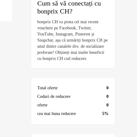
Cum să vă conectați cu
bonprix CH?
bonprix CH va posta cel mai recent
vouchere pe Facebook, Twitter,
YouTube, Instagram, Pinterest și
Snapchat, așa că urmăriți bonprix CH pe
unul dintre canalele dvs. de socializare
preferate! Obțineți mai multe beneficii
cu bonprix CH cod reducere.
Total oferte
0
Coduri de reducere
0
oferte
0
cea mai buna reducere
5%