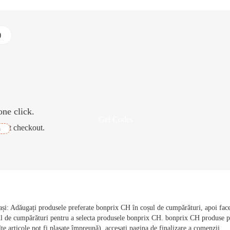
)
one click.
Get Codes
e at checkout.
h
ași: Adăugați produsele preferate bonprix CH în coșul de cumpărături, apoi face
oșul de cumpărături pentru a selecta produsele bonprix CH. bonprix CH produse 
lte articole pot fi plasate împreună), accesați pagina de finalizare a comenzii,