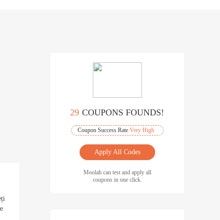
29
COUPONS FOUNDS!
Coupon Success Rate
Very High
Apply All Codes
Moolah can test and apply all
coupons in one click.
ți
pe