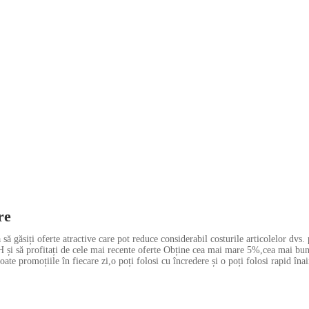
re
ă găsiți oferte atractive care pot reduce considerabil costurile articolelor dvs.
CH și să profitați de cele mai recente oferte Obține cea mai mare 5%,cea mai b
oate promoțiile în fiecare zi,o poți folosi cu încredere și o poți folosi rapid îna