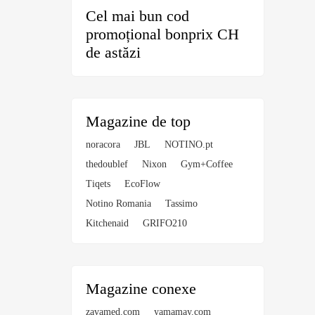
Cel mai bun cod
promoțional bonprix CH
de astăzi
Magazine de top
noracora
JBL
NOTINO.pt
thedoublef
Nixon
Gym+Coffee
Tiqets
EcoFlow
Notino Romania
Tassimo
Kitchenaid
GRIFO210
Magazine conexe
zavamed.com
yamamay.com