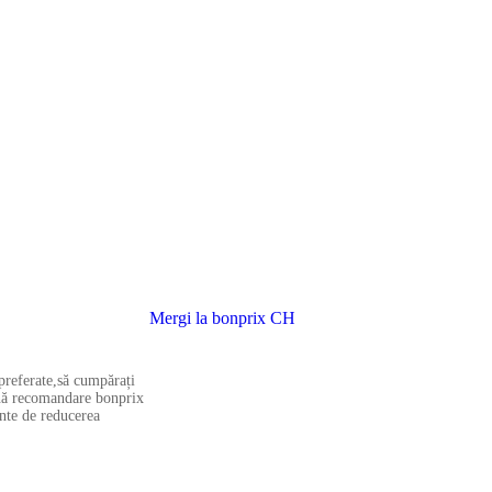
Mergi la bonprix CH
 preferate,să cumpărați
ună recomandare bonprix
inte de reducerea