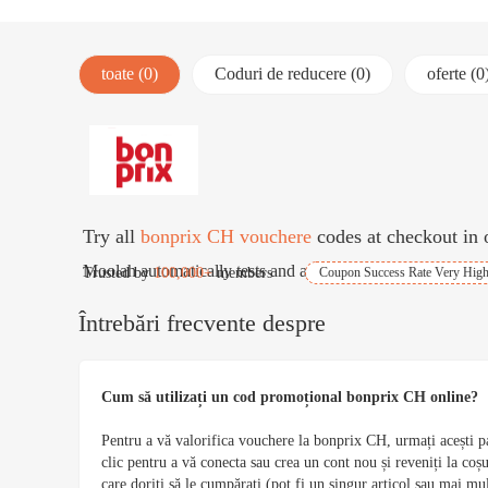
toate (0)
Coduri de reducere (0)
oferte (0
Try all
bonprix CH vouchere
codes at checkout in 
Moolah automatically tests and applies best coupons for fre
Trusted by
100,000+
members
Coupon Success Rate Very Hig
Întrebări frecvente despre
Cum să utilizați un cod promoțional bonprix CH online?
Pentru a vă valorifica vouchere la bonprix CH, urmați acești p
clic pentru a vă conecta sau crea un cont nou și reveniți la c
care doriți să le cumpărați (pot fi un singur articol sau mai mu