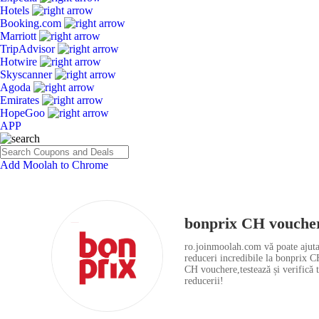
Hotels
Booking.com
Marriott
TripAdvisor
Hotwire
Skyscanner
Agoda
Emirates
HopeGoo
APP
Add Moolah to Chrome
bonprix CH vouche
ro.joinmoolah.com vă poate ajuta s
reduceri incredibile la bonprix 
CH vouchere,testează și verifică t
reducerii!