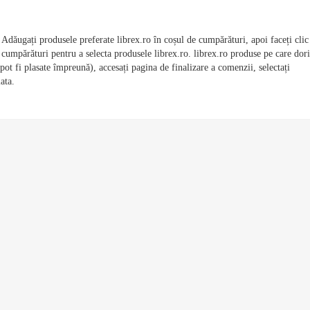
: Adăugați produsele preferate librex.ro în coșul de cumpărături, apoi faceți clic
 cumpărături pentru a selecta produsele librex.ro. librex.ro produse pe care dori
pot fi plasate împreună), accesați pagina de finalizare a comenzii, selectați
lata.