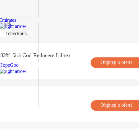
Emirates
click.
Get Codes
e at checkout.
h
a 82% fără Cod Reducere Librex
Obțineți o ofertă
HopeGoo
Obțineți o ofertă