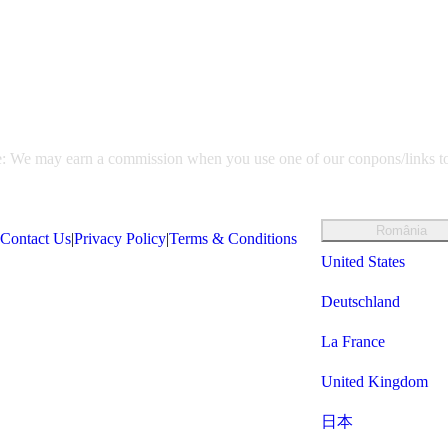
e: We may earn a commission when you use one of our conpons/links t
România
|
Contact Us
|
Privacy Policy
|
Terms & Conditions
United States
Deutschland
La France
United Kingdom
日本