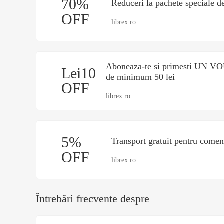
70%
Reduceri la pachete speciale 
OFF
librex.ro
Aboneaza-te si primesti UN V
Lei10
de minimum 50 lei
OFF
librex.ro
5%
Transport gratuit pentru comen
OFF
librex.ro
Întrebări frecvente despre