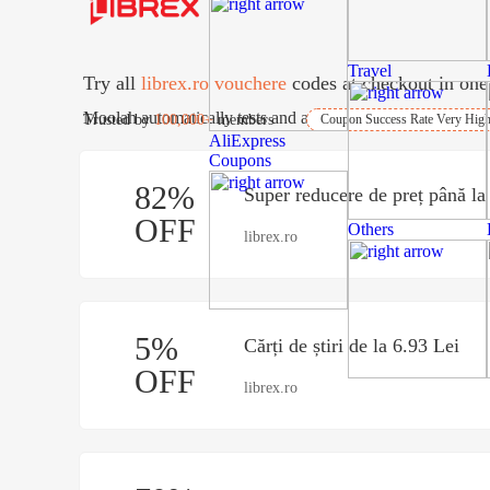
Travel
Try all
librex.ro vouchere
codes at checkout in one 
Moolah automatically tests and applies best coupons for fre
Trusted by
100,000+
members
Coupon Success Rate Very Hig
AliExpress
Coupons
82%
Super reducere de preț până l
OFF
Others
librex.ro
5%
Cărți de știri de la 6.93 Lei
OFF
librex.ro