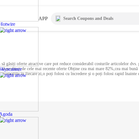
APP
Hotwire
ă găsiți oferte atractive care pot reduce considerabil costurile articolelor dvs.
 și să profitați de cele mai recente oferte Obține cea mai mare 82%,cea mai bun
Skyscanner
 promoțiile în fiecare zi,o poți folosi cu încredere și o poți folosi rapid înainte
Agoda
)