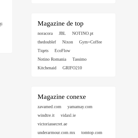
Magazine de top
ți
noracora
JBL
NOTINO.pt
thedoublef
Nixon
Gym+Coffee
Tiqets
EcoFlow
Notino Romania
Tassimo
Kitchenaid
GRIFO210
Magazine conexe
zavamed.com
yamamay.com
windtre.it
vidaxl.ie
victoriassecret.ae
underarmour.com.mx
tomtop.com