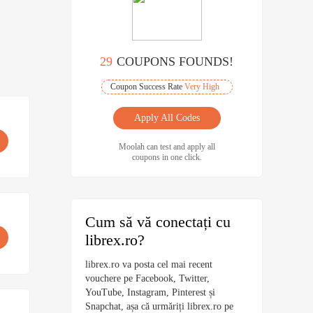
29
COUPONS FOUNDS!
Coupon Success Rate
Very High
Apply All Codes
Moolah can test and apply all
coupons in one click.
Cum să vă conectați cu
librex.ro?
librex.ro va posta cel mai recent
vouchere pe Facebook, Twitter,
YouTube, Instagram, Pinterest și
Snapchat, așa că urmăriți librex.ro pe