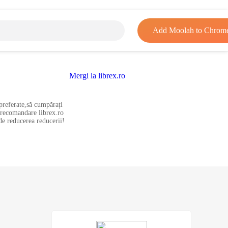
Add Moolah to Chrom
Mergi la librex.ro
 preferate,să cumpărați
ă recomandare librex.ro
 de reducerea reducerii!