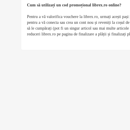
Cum să utilizați un cod promoțional librex.ro online?
Pentru a vă valorifica vouchere la librex.ro, urmați acești pași
pentru a vă conecta sau crea un cont nou și reveniți la coșul de
să le cumpărați (pot fi un singur articol sau mai multe articole 
reduceri librex.ro pe pagina de finalizare a plății și finalizați p