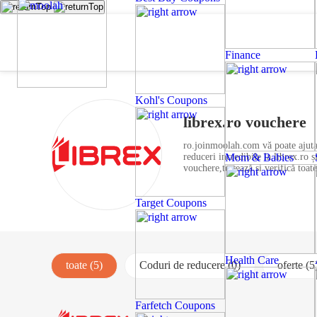
Finance
Kohl's Coupons
librex.ro vouchere
ro.joinmoolah.com vă poate ajuta s
reduceri incredibile la librex.ro
Mom & Babies
vouchere,testează și verifică toate
Target Coupons
Health Care
toate (5)
Coduri de reducere (0)
oferte (5
Farfetch Coupons